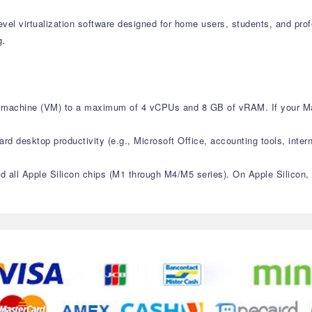
level virtualization software designed for home users, students, and pr
g.
ual machine (VM) to a maximum of 4 vCPUs and 8 GB of vRAM. If your M
ard desktop productivity (e.g., Microsoft Office, accounting tools, intern
and all Apple Silicon chips (M1 through M4/M5 series). On Apple Silicon