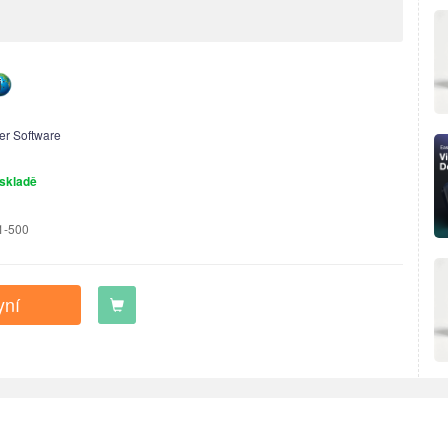
:
er Software
skladě
1-500
yní