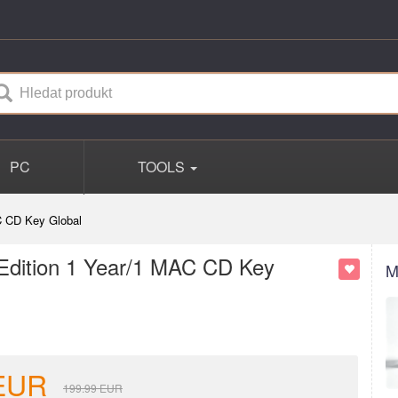
PC
TOOLS
C CD Key Global
 Edition 1 Year/1 MAC CD Key
M
EUR
199.99
EUR