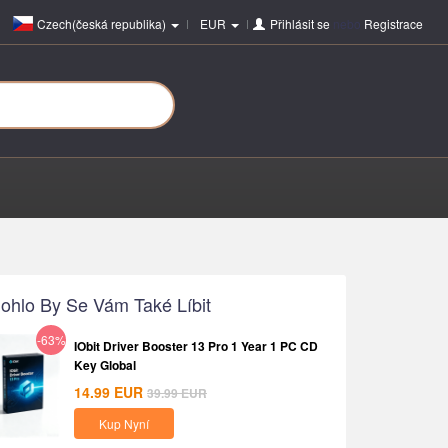
Czech(česká republika)
EUR
Přihlásit se
nebo
Registrace
ohlo By Se Vám Také Líbit
-63%
IObit Driver Booster 13 Pro 1 Year 1 PC CD
Key Global
14.99
EUR
39.99
EUR
Kup Nyní