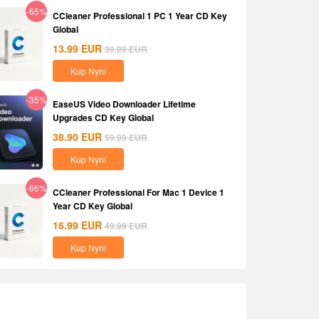
-65%
CCleaner Professional 1 PC 1 Year CD Key
Global
13.99
EUR
39.99
EUR
Kup Nyní
-35%
EaseUS Video Downloader Lifetime
Upgrades CD Key Global
38.90
EUR
59.99
EUR
Kup Nyní
-66%
CCleaner Professional For Mac 1 Device 1
Year CD Key Global
16.99
EUR
49.99
EUR
Kup Nyní