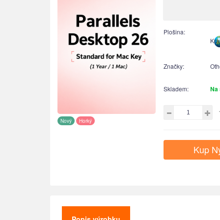
Plošina:
Kraj
Značky:
Oth
Skladem:
Na 
Nový
Horký
Kup N
Popis výrobku