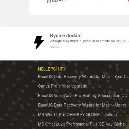
Rychlé dodání
Získejte svůj digitální produkt okamžitě po nákupu 
mailem.
NEJLEPŠÍ HRY
EaseUS Data Recovery Wizard for 
Canva Pro 1 Year Upgrade
EaseUS 
EaseUS Data Recovery Wiz
MS Win 11 Pro OEM KEY GLOBAL-Lifetime
MS Office2024 Professional Plus CD Key Global