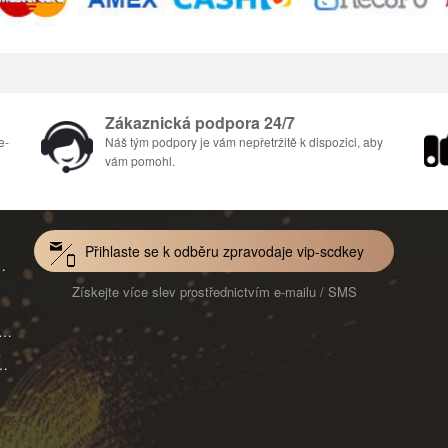
Zákaznická podpora 24/7
e-
Náš tým podpory je vám nepřetržitě k dispozici, aby
vám pomohl.
Přihlaste se k odběru zpravodaje vip-scdkey
Mac 1-Year CD Key Global
Získejte více slev prostřednictvím e-mailu / SMS
VoiceWave Pro Monthly Subscription CD Key Global
ard for Mac 1-Month CD Key Global