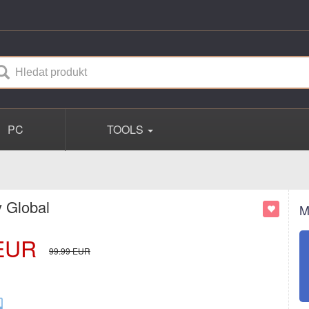
PC
TOOLS
 Global
M
EUR
99.99
EUR