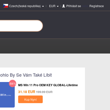
Czech(česká republika)
EUR
Přihlásit se
nebo
Registrace
ohlo By Se Vám Také Líbit
-84%
MS Win 11 Pro OEM KEY GLOBAL-Lifetime
31.18
EUR
199.99
EUR
Kup Nyní