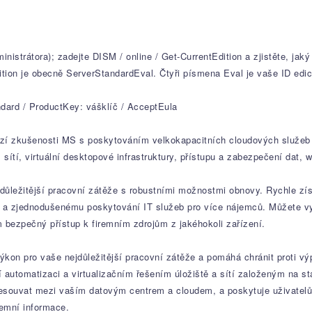
:
tora); zadejte DISM / online / Get-CurrentEdition a zjistěte, jaký 
tion je obecně ServerStandardEval. Čtyři písmena Eval je vaše ID edic
ndard / ProductKey: vášklíč / AcceptEula
í zkušenosti MS s poskytováním velkokapacitních cloudových služeb v
, sítí, virtuální desktopové infrastruktury, přístupu a zabezpečení dat,
ůležitější pracovní zátěže s robustními možnostmi obnovy. Rychle získ
a zjednodušenému poskytování IT služeb pro více nájemců. Můžete vyt
m bezpečný přístup k firemním zdrojům z jakéhokoli zařízení.
kon pro vaše nejdůležitější pracovní zátěže a pomáhá chránit proti 
í automatizaci a virtualizačním řešením úložiště a sítí založeným na 
esouvat mezi vaším datovým centrem a cloudem, a poskytuje uživatelům 
remní informace.