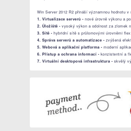
Win Server 2012 R2 přináší významnou hodnotu v 
1. Virtualizace serverů -
nové úrovně výkonu a po
2. Úložiště -
vysoký výkon a odolnost za zlomek 
3. Sítě -
hybridní sítě s průlomovými úrovněmi flexi
4. Správa serverů a automatizace -
zvýšená efekt
5. Webová a aplikační platforma -
moderní aplika
6. Přístup a ochrana informací -
konzistentní a fl
7. Virtuální desktopová infrastruktura -
skvělý v