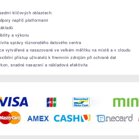
sedmi klíčových oblastech:
dpory napříč platformami
nákladů
bility a výkonu
ivita správy různorodého datového centra
ce vytvářené a nasazované ve velkém měřítku na místě a v cloudu
exibilní přístup uživatelů k firemním zdrojům při ochraně dat
ýkon, snadné nasazení a nákladová efektivita