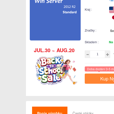
Kraj :
Značky :
Skladem :
Na 
JUL.30 ~ AUG.20
Doba dodání 3-5 m
Kup N
Popis výrobku
Časté otázky