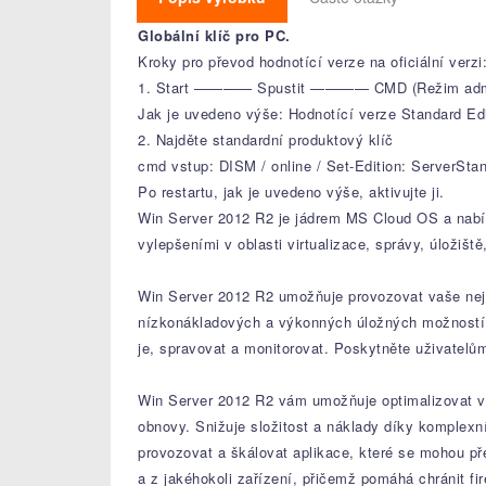
Globální klíč pro PC.
Kroky pro převod hodnotící verze na oficiální verzi
1. Start ———— Spustit ———— CMD (Režim administrá
Jak je uvedeno výše: Hodnotící verze Standard Edi
2. Najděte standardní produktový klíč
cmd vstup: DISM / online / Set-Edition: ServerSta
Po restartu, jak je uvedeno výše, aktivujte ji.
Win Server 2012 R2 je jádrem MS Cloud OS a nabíz
vylepšeními v oblasti virtualizace, správy, úložiště
Win Server 2012 R2 umožňuje provozovat vaše nejd
nízkonákladových a výkonných úložných možností 
je, spravovat a monitorovat. Poskytněte uživatelů
Win Server 2012 R2 vám umožňuje optimalizovat vý
obnovy. Snižuje složitost a náklady díky komplexn
provozovat a škálovat aplikace, které se mohou př
a z jakéhokoli zařízení, přičemž pomáhá chránit fi