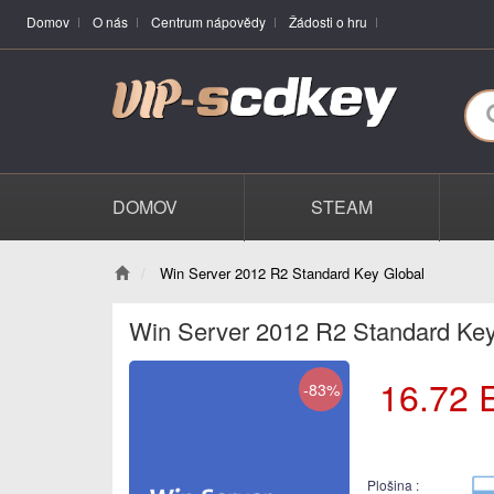
Domov
O nás
Centrum nápovědy
Žádosti o hru
DOMOV
STEAM
Win Server 2012 R2 Standard Key Global
Win Server 2012 R2 Standard Key
16.72
-83%
Plošina :