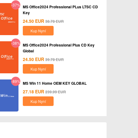
-37%
MS Office2024 Professional PLus LTSC CD
Key
24.50
EUR
38.78
EUR
Kup Nyní
-38%
MS Office2024 Professional Plus CD Key
Global
24.50
EUR
39.78
EUR
Kup Nyní
-89%
MS Win 11 Home OEM KEY GLOBAL
27.18
EUR
239.99
EUR
Kup Nyní