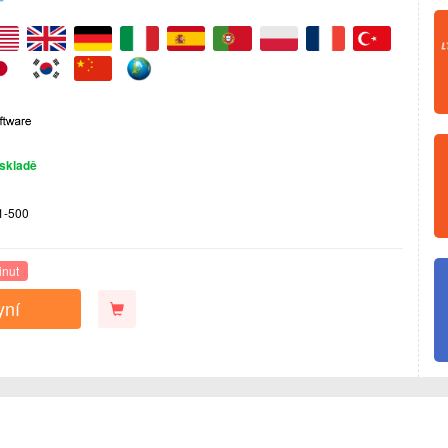
skladě
1-500
inut
yní