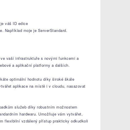
je váš ID edice
e. Například moje je ServerStandard.
e vaší infrastruktuře s novými funkcemi a
 webové a aplikační platformy a dalších.
áte optimální hodnotu díky široké škále
vářet aplikace na místě i v cloudu, nasazovat
výpadkům služeb díky robustním možnostem
standardním hardwaru. Umožňuje vám vytvářet,
flexibilní vzdálený přístup prakticky odkudkoli