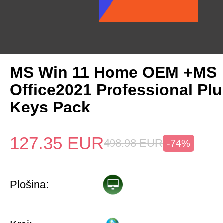
MS Win 11 Home OEM +MS
Office2021 Professional Pl
Keys Pack
127.35
EUR
498.98
EUR
-74%
Plošina: