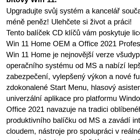
Upgradujte svůj systém a kancelář souč
méně peněz! Ulehčete si život a práci!
Tento balíček CD klíčů vám poskytuje l
Win 11 Home OEM a Office 2021 Profess
Win 11 Home je nejnovější verze všudy
operačního systému od MS a nabízí lepš
zabezpečení, vylepšený výkon a nové fun
zdokonalené Start Menu, hlasový asiste
univerzální aplikace pro platformu Windo
Office 2021 navazuje na tradici oblíbené
produktivního balíčku od MS a zavádí int
cloudem, nástroje pro spolupráci v reál