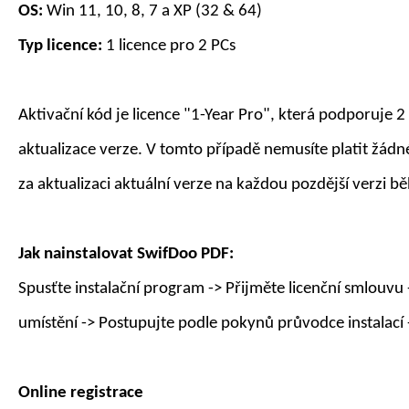
OS:
Win 11, 10, 8, 7 a XP (32 & 64)
Typ licence:
1 licence pro
2
PC
s
Aktivační kód je licence "1-
Year
Pro", která podporuje
2
aktualizace verze. V tomto případě nemusíte platit žádné
za aktualizaci aktuální verze na každou pozdější verzi 
Jak nainstalovat
SwifDoo PDF
:
Spusťte instalační program -> Přijměte licenční smlouvu 
umístění -> Postupujte podle pokynů průvodce instalací 
Online registrace