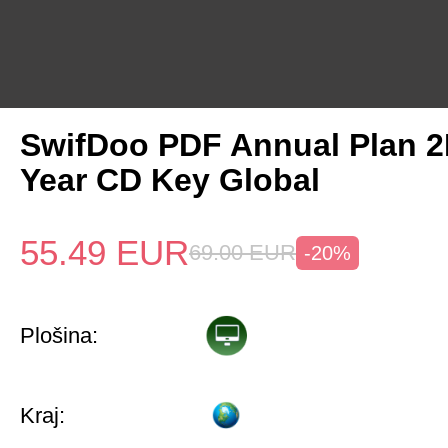
SwifDoo PDF Annual Plan 2
Year CD Key Global
55.49
EUR
69.00
EUR
-20%
Plošina:
Kraj: