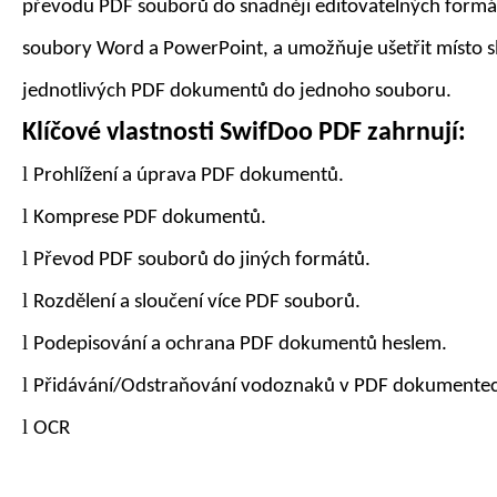
převodu PDF souborů do snadněji editovatelných formát
soubory Word a PowerPoint, a umožňuje ušetřit místo 
jednotlivých PDF dokumentů do jednoho souboru.
Klíčové vlastnosti
SwifDoo PDF
zahrnují:
l
Prohlížení a úprava PDF dokumentů.
l
Komprese PDF dokumentů.
l
Převod PDF souborů do
jiných formátů
.
l
Rozdělení a sloučení více PDF souborů.
l
Podepisování a ochrana PDF dokumentů heslem.
l
Přidávání/Odstraňování vodoznaků v PDF dokumentec
l
OCR