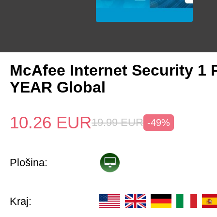
McAfee Internet Security 1 
YEAR Global
10.26
EUR
19.99
EUR
-49%
Plošina:
Kraj: